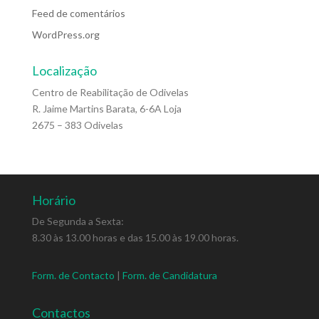
Feed de comentários
WordPress.org
Localização
Centro de Reabilitação de Odivelas
R. Jaime Martins Barata, 6-6A Loja
2675 – 383 Odivelas
Horário
De Segunda a Sexta:
8.30 às 13.00 horas e das 15.00 às 19.00 horas.
Form. de Contacto
|
Form. de Candidatura
Contactos