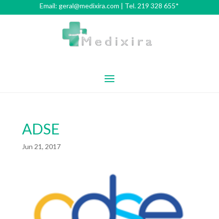
Email:
geral@medixira.com
| Tel. 219 328 655*
ADSE
Jun 21, 2017